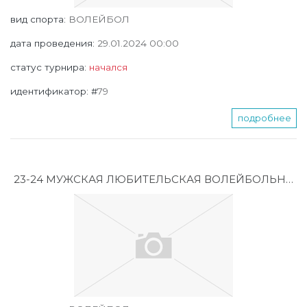
вид спорта:
ВОЛЕЙБОЛ
дата проведения:
29.01.2024 00:00
статус турнира:
начался
идентификатор: #
79
подробнее
23-24 МУЖСКАЯ ЛЮБИТЕЛЬСКАЯ ВОЛЕЙБОЛЬНАЯ ЛИГА ГРУППА А