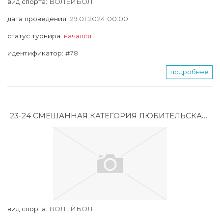
вид спорта:
ВОЛЕЙБОЛ
дата проведения:
29.01.2024 00:00
статус турнира:
начался
идентификатор: #
78
подробнее
23-24 СМЕШАННАЯ КАТЕГОРИЯ ЛЮБИТЕЛЬСКАЯ ВОЛЕЙБОЛЬНАЯ ЛИГА 2 КРУГ
вид спорта:
ВОЛЕЙБОЛ