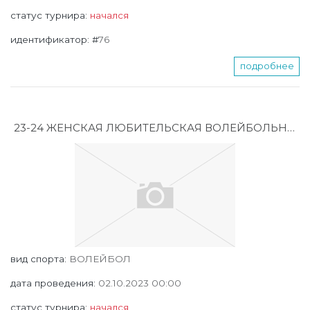
статус турнира:
начался
идентификатор: #
76
подробнее
23-24 ЖЕНСКАЯ ЛЮБИТЕЛЬСКАЯ ВОЛЕЙБОЛЬНАЯ ЛИГА 1 КРУГ
вид спорта:
ВОЛЕЙБОЛ
дата проведения:
02.10.2023 00:00
статус турнира:
начался