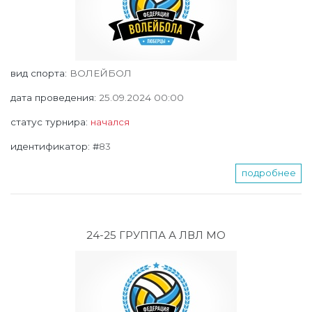
вид спорта:
ВОЛЕЙБОЛ
дата проведения:
25.09.2024 00:00
статус турнира:
начался
идентификатор: #
83
подробнее
24-25 ГРУППА А ЛВЛ МО