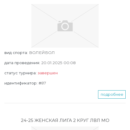
вид спорта:
ВОЛЕЙБОЛ
дата проведения:
20.01.2025 00:08
статус турнира:
завершен
идентификатор: #
87
подробнее
24-25 ЖЕНСКАЯ ЛИГА 2 КРУГ ЛВЛ МО