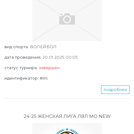
вид спорта:
ВОЛЕЙБОЛ
дата проведения:
20.01.2025 00:05
статус турнира:
завершен
идентификатор: #
86
подробнее
24-25 ЖЕНСКАЯ ЛИГА ЛВЛ МО NEW