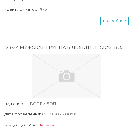
идентификатор: #
75
подробнее
23-24 МУЖСКАЯ ГРУППА Б ЛЮБИТЕЛЬСКАЯ ВОЛЕЙБОЛЬНАЯ ЛИГА 1 КРУГ
вид спорта:
ВОЛЕЙБОЛ
дата проведения:
09.10.2023 00:00
статус турнира:
начался