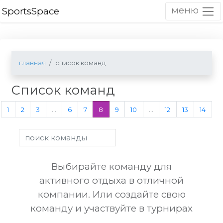
меню
SportsSpace
главная
список команд
Список команд
1
2
3
…
6
7
8
9
10
…
12
13
14
Выбирайте команду для
активного отдыха в отличной
компании. Или создайте свою
команду и участвуйте в турнирах